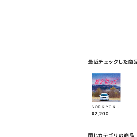
最近チェックした商
NORIKIYO &
田我流 / 風を切
¥2,200
って [7inch]
同じカテゴリの商品