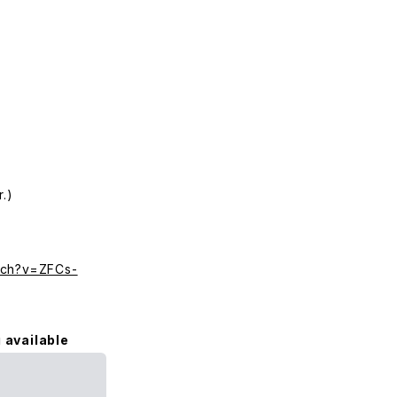
.)
tch?v=ZFCs-
 available