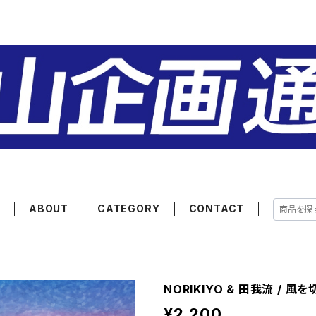
E
ABOUT
CATEGORY
CONTACT
NORIKIYO & 田我流 / 風を切
¥2,200