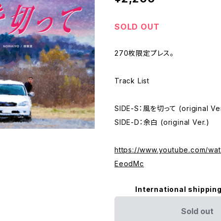
SOLD OUT
270枚限定プレス。
Track List
SIDE-S：風を切って (original Ver
SIDE-D：余白 (original Ver.)
https://www.youtube.com/wa
EeodMc
International shipping
Sold out