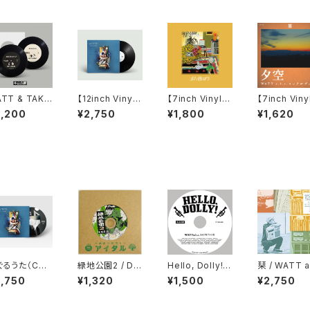
TT & TAKA
【12inch Vinyl】
【7inch Vinyl】
【7inch Viny
E - お好きにど
めぐるうた / WA
また遊ぼう / WA
夕空・アトラ
2,200
¥2,750
¥1,800
¥1,620
ぞ／それがど
TT a.k.a. ヨッ
TT a.k.a. ヨッ
ョン/ WATT 
た[7inch]
テルブッテル
テルブッテル
k.a. ヨッテ
テル
ぐるうた（CD）
緑地公園2 / DJ
Hello, Dolly! /
栞 / WATT a
WATT a.k.a.
MO-RI
WATT a.k.a. ヨ
a. ヨッテルブ
2,750
¥1,320
¥1,500
¥2,750
ッテルブッテル
ッテルブッテル
ル