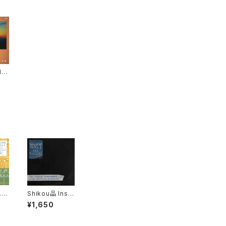
l】
クシ
a.
ルブッ
.k.
Shikou品 Instr
ッテ
umentals / WA
¥1,650
TT a.k.a. ヨッ
テルブッテル